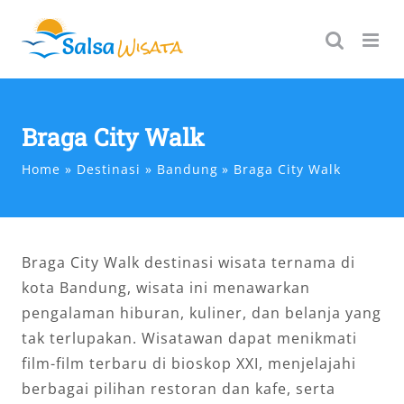
Skip
to
content
Braga City Walk
Home
Destinasi
Bandung
Braga City Walk
Braga City Walk destinasi wisata ternama di
kota Bandung, wisata ini menawarkan
pengalaman hiburan, kuliner, dan belanja yang
tak terlupakan. Wisatawan dapat menikmati
film-film terbaru di bioskop XXI, menjelajahi
berbagai pilihan restoran dan kafe, serta