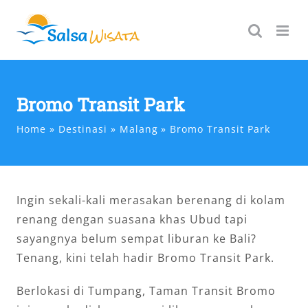
Skip
to
content
Bromo Transit Park
Home
Destinasi
Malang
Bromo Transit Park
Ingin sekali-kali merasakan berenang di kolam
renang dengan suasana khas Ubud tapi
sayangnya belum sempat liburan ke Bali?
Tenang, kini telah hadir Bromo Transit Park.
Berlokasi di Tumpang, Taman Transit Bromo