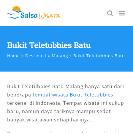
Skip
to
content
Bukit Teletubbies Batu
Home
Destinasi
Malang
Bukit Teletubbies Batu
Bukit Teletubbies Batu Malang hanya satu dari
beberapa
tempat wisata Bukit Teletubbies
terkenal di Indonesia. Tempat wisata ini cukup
baru, namun daya tariknya mampu sedot
banyak wisatawan setiap harinya.