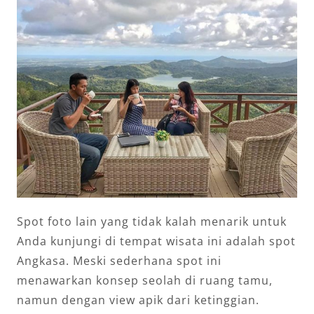
Spot foto lain yang tidak kalah menarik untuk
Anda kunjungi di tempat wisata ini adalah spot
Angkasa. Meski sederhana spot ini
menawarkan konsep seolah di ruang tamu,
namun dengan view apik dari ketinggian.