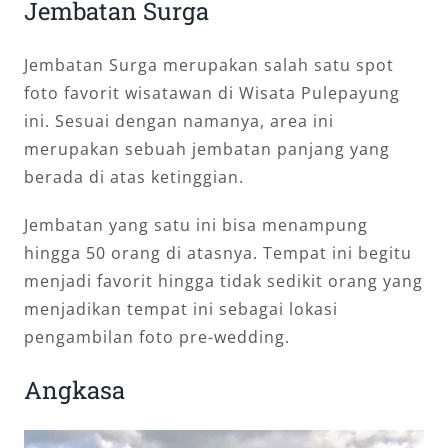
Jembatan Surga
Jembatan Surga merupakan salah satu spot
foto favorit wisatawan di Wisata Pulepayung
ini. Sesuai dengan namanya, area ini
merupakan sebuah jembatan panjang yang
berada di atas ketinggian.
Jembatan yang satu ini bisa menampung
hingga 50 orang di atasnya. Tempat ini begitu
menjadi favorit hingga tidak sedikit orang yang
menjadikan tempat ini sebagai lokasi
pengambilan foto pre-wedding.
Angkasa