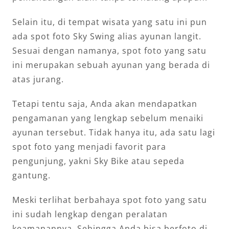
Selain itu, di tempat wisata yang satu ini pun
ada spot foto Sky Swing alias ayunan langit.
Sesuai dengan namanya, spot foto yang satu
ini merupakan sebuah ayunan yang berada di
atas jurang.
Tetapi tentu saja, Anda akan mendapatkan
pengamanan yang lengkap sebelum menaiki
ayunan tersebut. Tidak hanya itu, ada satu lagi
spot foto yang menjadi favorit para
pengunjung, yakni Sky Bike atau sepeda
gantung.
Meski terlihat berbahaya spot foto yang satu
ini sudah lengkap dengan peralatan
keamanannya. Sehingga Anda bisa berfoto di