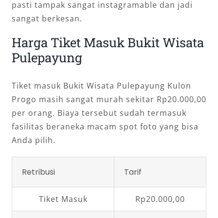
pasti tampak sangat instagramable dan jadi
sangat berkesan.
Harga Tiket Masuk Bukit Wisata
Pulepayung
Tiket masuk Bukit Wisata Pulepayung Kulon
Progo masih sangat murah sekitar Rp20.000,00
per orang. Biaya tersebut sudah termasuk
fasilitas beraneka macam spot foto yang bisa
Anda pilih.
Retribusi
Tarif
Tiket Masuk
Rp20.000,00