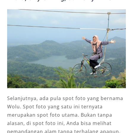
Selanjutnya, ada pula spot foto yang bernama
Wolu. Spot foto yang satu ini ternyata
merupakan spot foto utama. Bukan tanpa
alasan, di spot foto ini, Anda bisa melihat
pemandangan alam tanpa terhalang apapun.