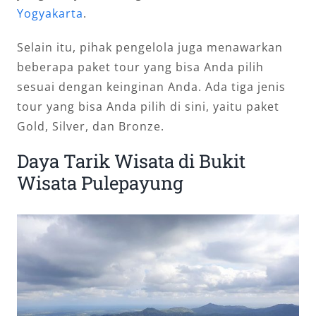
Yogyakarta
.
Selain itu, pihak pengelola juga menawarkan
beberapa paket tour yang bisa Anda pilih
sesuai dengan keinginan Anda. Ada tiga jenis
tour yang bisa Anda pilih di sini, yaitu paket
Gold, Silver, dan Bronze.
Daya Tarik Wisata di Bukit
Wisata Pulepayung