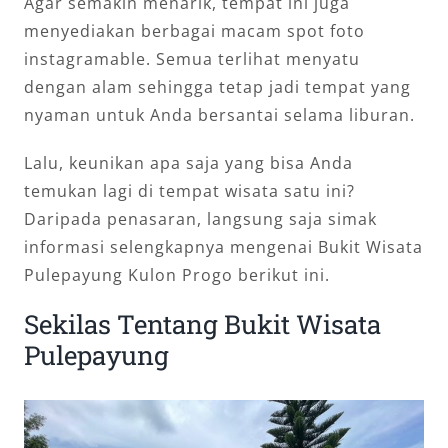
Agar semakin menarik, tempat ini juga
menyediakan berbagai macam spot foto
instagramable. Semua terlihat menyatu
dengan alam sehingga tetap jadi tempat yang
nyaman untuk Anda bersantai selama liburan.
Lalu, keunikan apa saja yang bisa Anda
temukan lagi di tempat wisata satu ini?
Daripada penasaran, langsung saja simak
informasi selengkapnya mengenai Bukit Wisata
Pulepayung Kulon Progo berikut ini.
Sekilas Tentang Bukit Wisata
Pulepayung