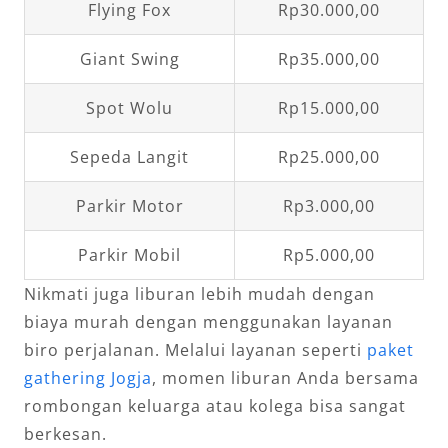
Flying Fox
Rp30.000,00
Giant Swing
Rp35.000,00
Spot Wolu
Rp15.000,00
Sepeda Langit
Rp25.000,00
Parkir Motor
Rp3.000,00
Parkir Mobil
Rp5.000,00
Nikmati juga liburan lebih mudah dengan
biaya murah dengan menggunakan layanan
biro perjalanan. Melalui layanan seperti
paket
gathering Jogja
, momen liburan Anda bersama
rombongan keluarga atau kolega bisa sangat
berkesan.