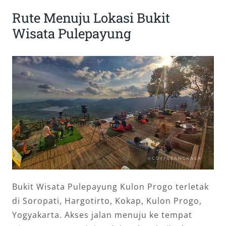
Rute Menuju Lokasi Bukit
Wisata Pulepayung
Bukit Wisata Pulepayung Kulon Progo terletak
di Soropati, Hargotirto, Kokap, Kulon Progo,
Yogyakarta. Akses jalan menuju ke tempat