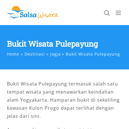
Skip
to
content
Bukit Wisata Pulepayung
Home
Destinasi
Jogja
Bukit Wisata Pulepayung
Bukit Wisata Pulepayung termasuk salah satu
tempat wisata yang menawarkan keindahan
alam Yogyakarta. Hamparan bukit di sekeliling
kawasan Kulon Progo dapat terlihat dengan
jelas dari sini.