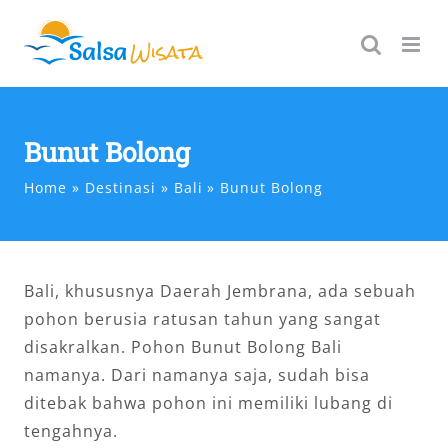
Skip
to
content
Bunut Bolong
Home
Destinasi
Bali
Bunut Bolong
Bali, khususnya Daerah Jembrana, ada sebuah
pohon berusia ratusan tahun yang sangat
disakralkan. Pohon Bunut Bolong Bali
namanya. Dari namanya saja, sudah bisa
ditebak bahwa pohon ini memiliki lubang di
tengahnya.