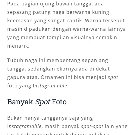
Pada bagian ujung bawah tangga, ada
sepasang patung naga berwarna kuning
keemasan yang sangat cantik. Warna tersebut
masih dipadukan dengan warna-warna lainnya
yang membuat tampilan visualnya semakin
menarik.
Tubuh naga ini membentang sepanjang
tangga, sedangkan ekornya ada di dekat
gapura atas. Ornamen ini bisa menjadi
spot
foto yang I
nstagramable
.
Banyak
Spot
Foto
Bukan hanya tangganya saja yang
I
nstagramable
, masih banyak
spot-spot
lain yang
tak kalah menarik untuk dijadikan lokasi