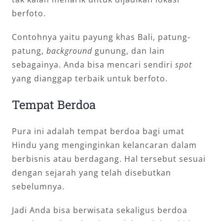
berfoto.
Contohnya yaitu payung khas Bali, patung-
patung,
background
gunung, dan lain
sebagainya. Anda bisa mencari sendiri
spot
yang dianggap terbaik untuk berfoto.
Tempat Berdoa
Pura ini adalah tempat berdoa bagi umat
Hindu yang menginginkan kelancaran dalam
berbisnis atau berdagang. Hal tersebut sesuai
dengan sejarah yang telah disebutkan
sebelumnya.
Jadi Anda bisa berwisata sekaligus berdoa