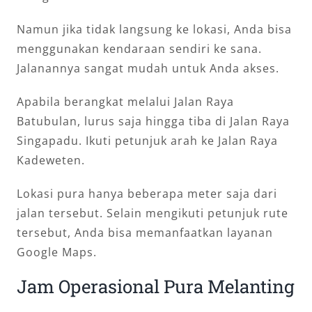
Namun jika tidak langsung ke lokasi, Anda bisa
menggunakan kendaraan sendiri ke sana.
Jalanannya sangat mudah untuk Anda akses.
Apabila berangkat melalui Jalan Raya
Batubulan, lurus saja hingga tiba di Jalan Raya
Singapadu. Ikuti petunjuk arah ke Jalan Raya
Kadeweten.
Lokasi pura hanya beberapa meter saja dari
jalan tersebut. Selain mengikuti petunjuk rute
tersebut, Anda bisa memanfaatkan layanan
Google Maps.
Jam Operasional Pura Melanting