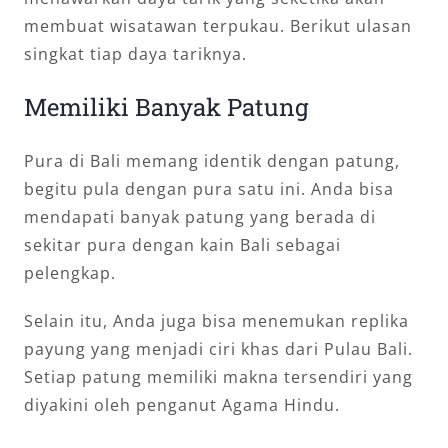
membuat wisatawan terpukau. Berikut ulasan
singkat tiap daya tariknya.
Memiliki Banyak Patung
Pura di Bali memang identik dengan patung,
begitu pula dengan pura satu ini. Anda bisa
mendapati banyak patung yang berada di
sekitar pura dengan kain Bali sebagai
pelengkap.
Selain itu, Anda juga bisa menemukan replika
payung yang menjadi ciri khas dari Pulau Bali.
Setiap patung memiliki makna tersendiri yang
diyakini oleh penganut Agama Hindu.