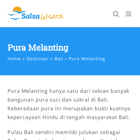
Skip
to
content
Pura Melanting
Home
Destinasi
Bali
Pura Melanting
Pura Melanting hanya satu dari sekian banyak
bangunan pura suci dan sakral di Bali.
Keberadaan pura ini merupakan bukti kuatnya
kepercayaan Hindu di tengah masyarakat Bali.
Pulau Bali sendiri memiliki julukan sebagai