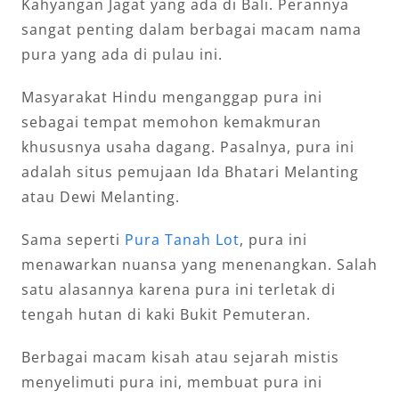
Kahyangan Jagat yang ada di Bali. Perannya
sangat penting dalam berbagai macam nama
pura yang ada di pulau ini.
Masyarakat Hindu menganggap pura ini
sebagai tempat memohon kemakmuran
khususnya usaha dagang. Pasalnya, pura ini
adalah situs pemujaan Ida Bhatari Melanting
atau Dewi Melanting.
Sama seperti
Pura Tanah Lot
, pura ini
menawarkan nuansa yang menenangkan. Salah
satu alasannya karena pura ini terletak di
tengah hutan di kaki Bukit Pemuteran.
Berbagai macam kisah atau sejarah mistis
menyelimuti pura ini, membuat pura ini