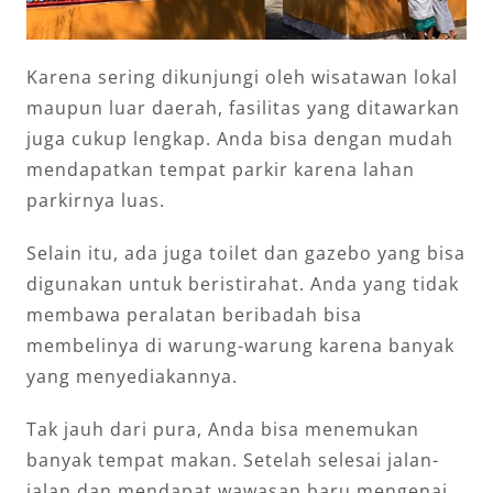
Karena sering dikunjungi oleh wisatawan lokal
maupun luar daerah, fasilitas yang ditawarkan
juga cukup lengkap. Anda bisa dengan mudah
mendapatkan tempat parkir karena lahan
parkirnya luas.
Selain itu, ada juga toilet dan gazebo yang bisa
digunakan untuk beristirahat. Anda yang tidak
membawa peralatan beribadah bisa
membelinya di warung-warung karena banyak
yang menyediakannya.
Tak jauh dari pura, Anda bisa menemukan
banyak tempat makan. Setelah selesai jalan-
jalan dan mendapat wawasan baru mengenai