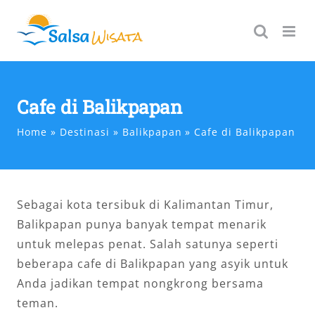
Skip
to
content
Cafe di Balikpapan
Home
Destinasi
Balikpapan
Cafe di Balikpapan
Sebagai kota tersibuk di Kalimantan Timur,
Balikpapan punya banyak tempat menarik
untuk melepas penat. Salah satunya seperti
beberapa cafe di Balikpapan yang asyik untuk
Anda jadikan tempat nongkrong bersama
teman.