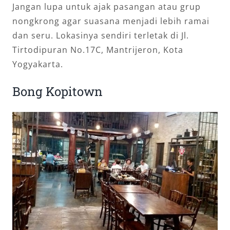
Jangan lupa untuk ajak pasangan atau grup
nongkrong agar suasana menjadi lebih ramai
dan seru. Lokasinya sendiri terletak di Jl.
Tirtodipuran No.17C, Mantrijeron, Kota
Yogyakarta.
Bong Kopitown