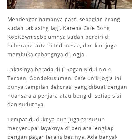
Mendengar namanya pasti sebagian orang
sudah tak asing lagi. Karena Cafe Bong
Kopitown sebelumnya sudah berdiri di
beberapa kota di Indonesia, dan kini juga
membuka cabangnya di Jogja.
Lokasinya berada di Jl Sagan Kidul No.4,
Terban, Gondokusuman. Cafe unik Jogja ini
punya tampilan dekorasi yang dibuat dengan
nuansa ala penjara atau bong di setiap sisi
dan sudutnya.
Tempat duduknya pun juga tersusun
menyerupai layaknya di penjara lengkap
dengan pagar teralis besinya. Ada banyak