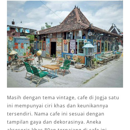
Masih dengan tema vintage, cafe di Jogja satu
ini mempunyai ciri khas dan keunikannya
tersendiri. Nama cafe ini sesuai dengan
tampilan gaya dan dekorasinya. Aneka