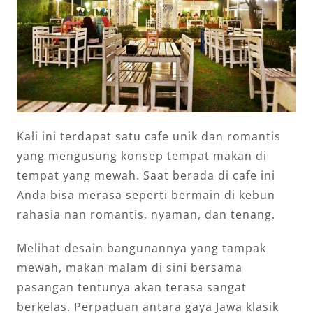
Kali ini terdapat satu cafe unik dan romantis
yang mengusung konsep tempat makan di
tempat yang mewah. Saat berada di cafe ini
Anda bisa merasa seperti bermain di kebun
rahasia nan romantis, nyaman, dan tenang.
Melihat desain bangunannya yang tampak
mewah, makan malam di sini bersama
pasangan tentunya akan terasa sangat
berkelas. Perpaduan antara gaya Jawa klasik