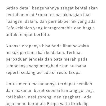
Setiap detail bangunannya sangat kental akan
sentuhan nilai Eropa termasuk bagian luar
ruangan, dalam, dan pernak-pernik yang ada.
Cafe kekinian yang Instagramable dan bagus
untuk tempat berfoto.
Nuansa eropanya bisa Anda lihat sewaktu
masuk pertama kali ke dalam. Terlihat
perpaduan jendela dan bata merah pada
temboknya yang menghadirkan suasana
seperti sedang berada di resto Eropa.
Untuk menu makanannya terdapat cemilan
dan makanan berat seperti kentang goreng,
roti bakar, nasi goreng, dan spaghetti. Ada
juga menu barat ala Eropa yaitu brick flip