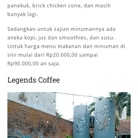
panekuk, brick chicken cone, dan masih
banyak lagi.
Sedangkan untuk sajian minumannya ada
aneka kopi, jus dan smoothies, dan susu.
Untuk harga menu makanan dan minuman di
sini mulai dari Rp20.000,00 sampai
Rp90.000,00 an saja.
Legends Coffee