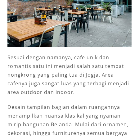
Sesuai dengan namanya, cafe unik dan
romantis satu ini menjadi salah satu tempat
nongkrong yang paling tua di Jogja. Area
cafenya juga sangat luas yang terbagi menjadi
area outdoor dan indoor.
Desain tampilan bagian dalam ruangannya
menampilkan nuansa klasikal yang nyaman
mirip bangunan Belanda. Mulai dari ornamen,
dekorasi, hingga furniturenya semua bergaya