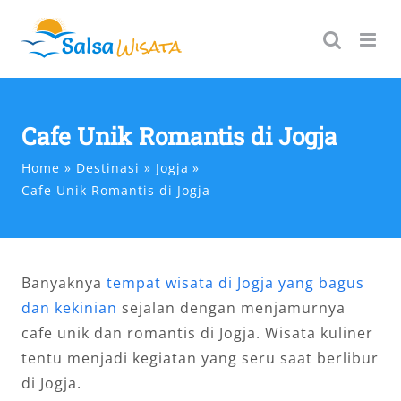
Skip
to
content
Cafe Unik Romantis di Jogja
Home
Destinasi
Jogja
Cafe Unik Romantis di Jogja
Banyaknya
tempat wisata di Jogja yang bagus
dan kekinian
sejalan dengan menjamurnya
cafe unik dan romantis di Jogja. Wisata kuliner
tentu menjadi kegiatan yang seru saat berlibur
di Jogja.