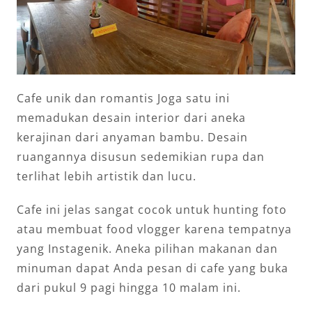
Cafe unik dan romantis Joga satu ini
memadukan desain interior dari aneka
kerajinan dari anyaman bambu. Desain
ruangannya disusun sedemikian rupa dan
terlihat lebih artistik dan lucu.
Cafe ini jelas sangat cocok untuk hunting foto
atau membuat food vlogger karena tempatnya
yang Instagenik. Aneka pilihan makanan dan
minuman dapat Anda pesan di cafe yang buka
dari pukul 9 pagi hingga 10 malam ini.