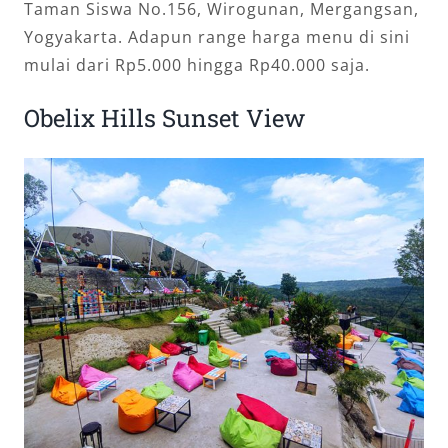
Taman Siswa No.156, Wirogunan, Mergangsan,
Yogyakarta. Adapun range harga menu di sini
mulai dari Rp5.000 hingga Rp40.000 saja.
Obelix Hills Sunset View