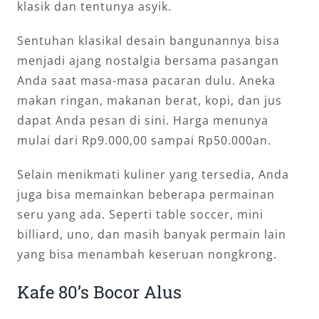
klasik dan tentunya asyik.
Sentuhan klasikal desain bangunannya bisa
menjadi ajang nostalgia bersama pasangan
Anda saat masa-masa pacaran dulu. Aneka
makan ringan, makanan berat, kopi, dan jus
dapat Anda pesan di sini. Harga menunya
mulai dari Rp9.000,00 sampai Rp50.000an.
Selain menikmati kuliner yang tersedia, Anda
juga bisa memainkan beberapa permainan
seru yang ada. Seperti table soccer, mini
billiard, uno, dan masih banyak permain lain
yang bisa menambah keseruan nongkrong.
Kafe 80’s Bocor Alus