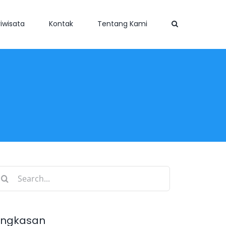
iwisata
Kontak
Tentang Kami
earch
r:
ingkasan