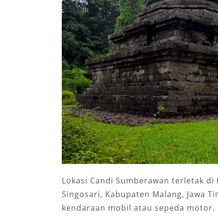
Lokasi Candi Sumberawan terletak di
Singosari, Kabupaten Malang, Jawa T
kendaraan mobil atau sepeda motor.