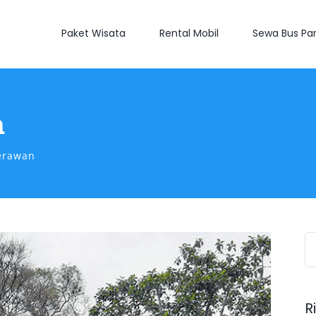
Paket Wisata
Rental Mobil
Sewa Bus Par
n
erawan
S
fo
R