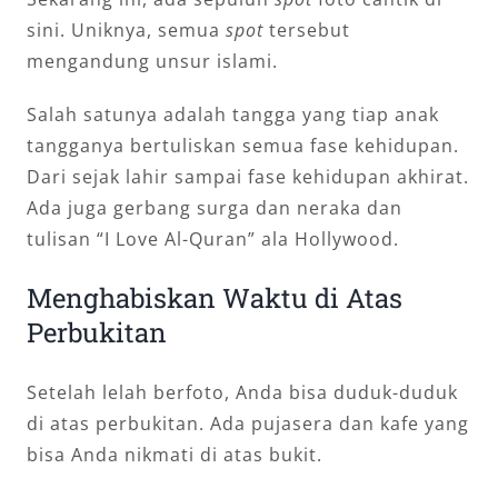
sini. Uniknya, semua
spot
tersebut
mengandung unsur islami.
Salah satunya adalah tangga yang tiap anak
tangganya bertuliskan semua fase kehidupan.
Dari sejak lahir sampai fase kehidupan akhirat.
Ada juga gerbang surga dan neraka dan
tulisan “I Love Al-Quran” ala Hollywood.
Menghabiskan Waktu di Atas
Perbukitan
Setelah lelah berfoto, Anda bisa duduk-duduk
di atas perbukitan. Ada pujasera dan kafe yang
bisa Anda nikmati di atas bukit.