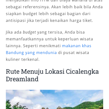
menjadikan info HTM dan biaya wahana di atas
sebagai referensinya. Akan lebih baik bila Anda
siapkan budget lebih sebagai bagian dari
antisipasi jika terjadi kenaikan harga tiket.
Jika ada
budget
yang tersisa, Anda bisa
memanfaatkannya untuk keperluan wisata
lainnya. Seperti menikmati
makanan khas
Bandung yang mendunia
di pusat wisata
kuliner terkenal.
Rute Menuju Lokasi Cicalengka
Dreamland