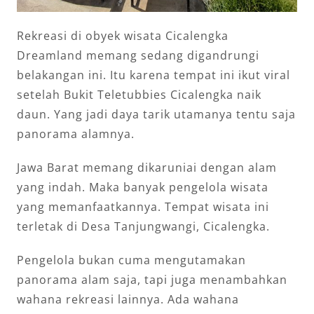
Rekreasi di obyek wisata Cicalengka
Dreamland memang sedang digandrungi
belakangan ini. Itu karena tempat ini ikut viral
setelah Bukit Teletubbies Cicalengka naik
daun. Yang jadi daya tarik utamanya tentu saja
panorama alamnya.
Jawa Barat memang dikaruniai dengan alam
yang indah. Maka banyak pengelola wisata
yang memanfaatkannya. Tempat wisata ini
terletak di Desa Tanjungwangi, Cicalengka.
Pengelola bukan cuma mengutamakan
panorama alam saja, tapi juga menambahkan
wahana rekreasi lainnya. Ada wahana