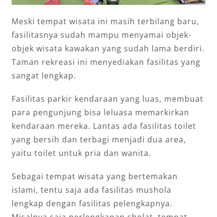
Meski tempat wisata ini masih terbilang baru,
fasilitasnya sudah mampu menyamai objek-
objek wisata kawakan yang sudah lama berdiri.
Taman rekreasi ini menyediakan fasilitas yang
sangat lengkap.
Fasilitas parkir kendaraan yang luas, membuat
para pengunjung bisa leluasa memarkirkan
kendaraan mereka. Lantas ada fasilitas toilet
yang bersih dan terbagi menjadi dua area,
yaitu toilet untuk pria dan wanita.
Sebagai tempat wisata yang bertemakan
islami, tentu saja ada fasilitas mushola
lengkap dengan fasilitas pelengkapnya.