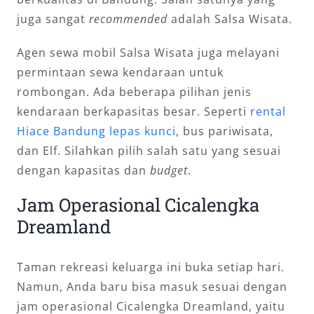
juga sangat
recommended
adalah Salsa Wisata.
Agen sewa mobil Salsa Wisata juga melayani
permintaan sewa kendaraan untuk
rombongan. Ada beberapa pilihan jenis
kendaraan berkapasitas besar. Seperti
rental
Hiace Bandung lepas kunci
, bus pariwisata,
dan Elf. Silahkan pilih salah satu yang sesuai
dengan kapasitas dan
budget
.
Jam Operasional Cicalengka
Dreamland
Taman rekreasi keluarga ini buka setiap hari.
Namun, Anda baru bisa masuk sesuai dengan
jam operasional Cicalengka Dreamland, yaitu