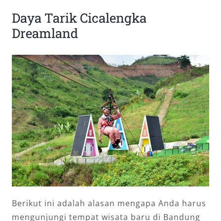
Daya Tarik Cicalengka
Dreamland
Berikut ini adalah alasan mengapa Anda harus
mengunjungi tempat wisata baru di Bandung