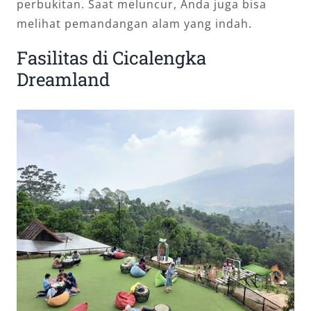
perbukitan. Saat meluncur, Anda juga bisa
melihat pemandangan alam yang indah.
Fasilitas di Cicalengka
Dreamland