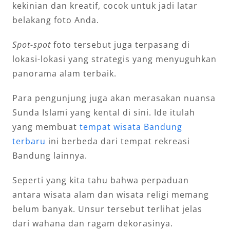
kekinian dan kreatif, cocok untuk jadi latar
belakang foto Anda.
Spot-spot
foto tersebut juga terpasang di
lokasi-lokasi yang strategis yang menyuguhkan
panorama alam terbaik.
Para pengunjung juga akan merasakan nuansa
Sunda Islami yang kental di sini. Ide itulah
yang membuat
tempat wisata Bandung
terbaru
ini berbeda dari tempat rekreasi
Bandung lainnya.
Seperti yang kita tahu bahwa perpaduan
antara wisata alam dan wisata religi memang
belum banyak. Unsur tersebut terlihat jelas
dari wahana dan ragam dekorasinya.