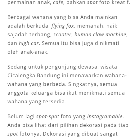
permainan anak,
cafe
, bahkan
spot
foto kreatif.
Berbagai wahana yang bisa Anda mainkan
adalah berkuda,
flying fox
, memanah, naik
sajadah terbang,
scooter
,
human claw machine
,
dan
high car
. Semua itu bisa juga dinikmati
oleh anak-anak.
Sedang untuk pengunjung dewasa, wisata
Cicalengka Bandung ini menawarkan wahana-
wahana yang berbeda. Singkatnya, semua
anggota keluarga bisa ikut menikmati semua
wahana yang tersedia.
Belum lagi
spot-spot
foto yang
instagramable
.
Anda bisa lihat dari pilihan dekorasi pada tiap
spot
fotonya. Dekorasi yang dibuat sangat