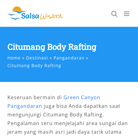
Skip
to
content
Citumang Body Rafting
Home
Destinasi
Pangandaran
Citumang Body Rafting
Keseruan bermain di
Green Canyon
Pangandaran
juga bisa Anda dapatkan saat
mengunjungi Citumang Body Rafting.
Pengalaman seru menjelajahi area sungai dan
jeram yang masih asri jadi daya tarik utama