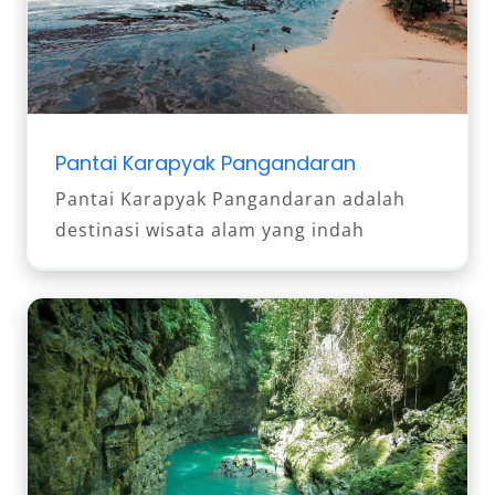
Pantai Karapyak Pangandaran
Pantai Karapyak Pangandaran adalah
destinasi wisata alam yang indah