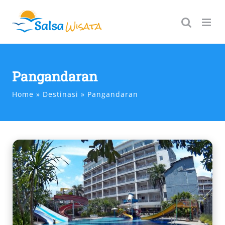
Skip
to
content
Pangandaran
Home
Destinasi
Pangandaran