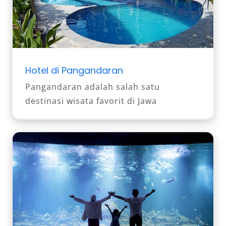
Hotel di Pangandaran
Pangandaran adalah salah satu
destinasi wisata favorit di Jawa