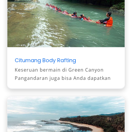
Citumang Body Rafting
Keseruan bermain di Green Canyon
Pangandaran juga bisa Anda dapatkan