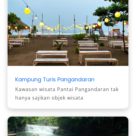
Kampung Turis Pangandaran
Kawasan wisata Pantai Pangandaran tak
hanya sajikan objek wisata