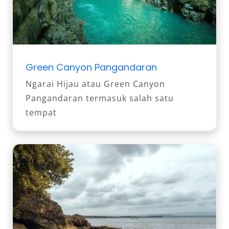
Green Canyon Pangandaran
Ngarai Hijau atau Green Canyon
Pangandaran termasuk salah satu
tempat