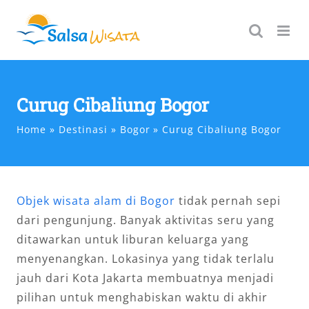
Skip
to
content
Curug Cibaliung Bogor
Home
Destinasi
Bogor
Curug Cibaliung Bogor
Objek wisata alam di Bogor
tidak pernah sepi
dari pengunjung. Banyak aktivitas seru yang
ditawarkan untuk liburan keluarga yang
menyenangkan. Lokasinya yang tidak terlalu
jauh dari Kota Jakarta membuatnya menjadi
pilihan untuk menghabiskan waktu di akhir