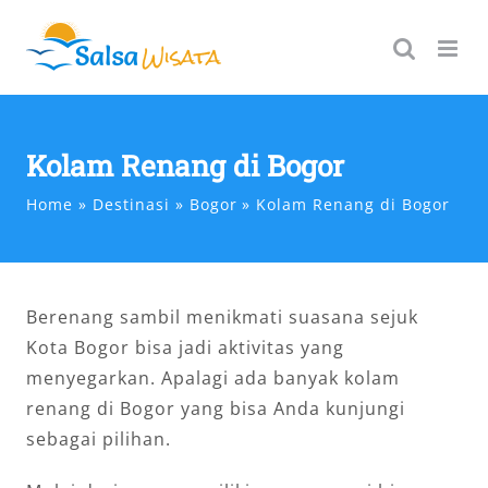
Skip
to
content
Kolam Renang di Bogor
Home
Destinasi
Bogor
Kolam Renang di Bogor
Berenang sambil menikmati suasana sejuk
Kota Bogor bisa jadi aktivitas yang
menyegarkan. Apalagi ada banyak kolam
renang di Bogor yang bisa Anda kunjungi
sebagai pilihan.