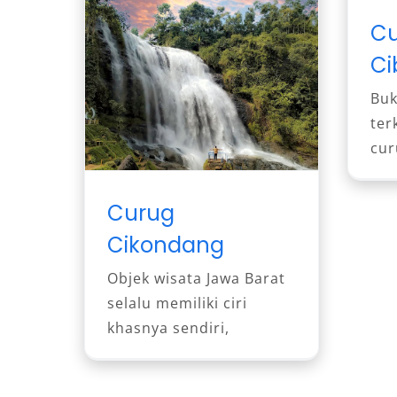
Cu
Ci
Buk
ter
cur
Curug
Cikondang
Objek wisata Jawa Barat
selalu memiliki ciri
khasnya sendiri,