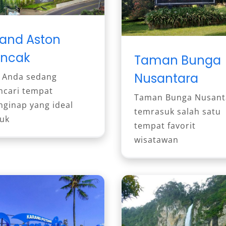
and Aston
ncak
Taman Bunga
Nusantara
a Anda sedang
cari tempat
Taman Bunga Nusant
ginap yang ideal
temrasuk salah satu
uk
tempat favorit
wisatawan