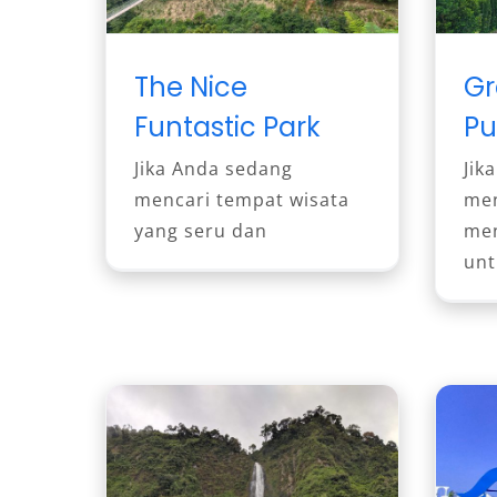
The Nice
Gr
Funtastic Park
Pu
Jika Anda sedang
Jik
mencari tempat wisata
men
yang seru dan
men
unt