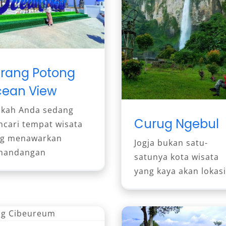
rang Potong
ean View
kah Anda sedang
Curug Ngebul
cari tempat wisata
ng menawarkan
Jogja bukan satu-
mandangan
satunya kota wisata
yang kaya akan lokasi