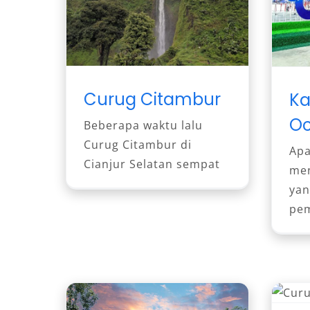
Curug Citambur
Ka
Oc
Beberapa waktu lalu
Curug Citambur di
Apa
Cianjur Selatan sempat
men
ya
pe