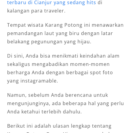
terbaru di Cianjur yang sedang hits
di
kalangan para traveler.
Tempat wisata Karang Potong ini menawarkan
pemandangan laut yang biru dengan latar
belakang pegunungan yang hijau.
Di sini, Anda bisa menikmati keindahan alam
sekaligus mengabadikan momen-momen
berharga Anda dengan berbagai spot foto
yang instagramable.
Namun, sebelum Anda berencana untuk
mengunjunginya, ada beberapa hal yang perlu
Anda ketahui terlebih dahulu.
Berikut ini adalah ulasan lengkap tentang