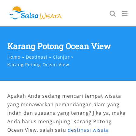
Skip
to
content
Karang Potong Ocean View
Home
Destinasi
Cianjur
Karang Potong Ocean View
Apakah Anda sedang mencari tempat wisata
yang menawarkan pemandangan alam yang
indah dan suasana yang tenang? Jika ya, maka
Anda harus mengunjungi Karang Potong
Ocean View, salah satu
destinasi wisata