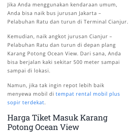
Jika Anda menggunakan kendaraan umum,
Anda bisa naik bus jurusan Jakarta –
Pelabuhan Ratu dan turun di Terminal Cianjur.
Kemudian, naik angkot jurusan Cianjur –
Pelabuhan Ratu dan turun di depan plang
Karang Potong Ocean View. Dari sana, Anda
bisa berjalan kaki sekitar 500 meter sampai
sampai di lokasi.
Namun, jika tak ingin repot lebih baik
menyewa mobil di
tempat rental mobil plus
sopir terdekat
.
Harga Tiket Masuk Karang
Potong Ocean View