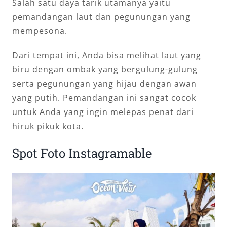
Salah satu daya tarik utamanya yaitu
pemandangan laut dan pegunungan yang
mempesona.
Dari tempat ini, Anda bisa melihat laut yang
biru dengan ombak yang bergulung-gulung
serta pegunungan yang hijau dengan awan
yang putih. Pemandangan ini sangat cocok
untuk Anda yang ingin melepas penat dari
hiruk pikuk kota.
Spot Foto Instagramable