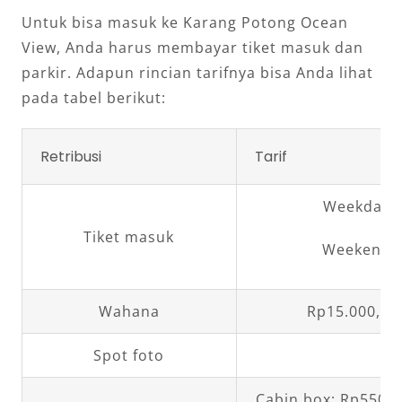
Untuk bisa masuk ke Karang Potong Ocean
View, Anda harus membayar tiket masuk dan
parkir. Adapun rincian tarifnya bisa Anda lihat
pada tabel berikut:
Retribusi
Tarif
Weekday: 
Tiket masuk
Weekend: 
Wahana
Rp15.000,00
Spot foto
F
Cabin box: Rp550.0