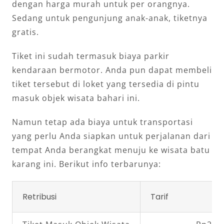
dengan harga murah untuk per orangnya.
Sedang untuk pengunjung anak-anak, tiketnya
gratis.
Tiket ini sudah termasuk biaya parkir
kendaraan bermotor. Anda pun dapat membeli
tiket tersebut di loket yang tersedia di pintu
masuk objek wisata bahari ini.
Namun tetap ada biaya untuk transportasi
yang perlu Anda siapkan untuk perjalanan dari
tempat Anda berangkat menuju ke wisata batu
karang ini. Berikut info terbarunya:
Retribusi
Tarif