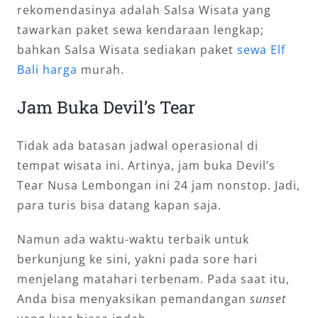
rekomendasinya adalah Salsa Wisata yang
tawarkan paket sewa kendaraan lengkap;
bahkan Salsa Wisata sediakan paket
sewa Elf
Bali harga
murah.
Jam Buka Devil’s Tear
Tidak ada batasan jadwal operasional di
tempat wisata ini. Artinya, jam buka Devil’s
Tear Nusa Lembongan ini 24 jam nonstop. Jadi,
para turis bisa datang kapan saja.
Namun ada waktu-waktu terbaik untuk
berkunjung ke sini, yakni pada sore hari
menjelang matahari terbenam. Pada saat itu,
Anda bisa menyaksikan pemandangan
sunset