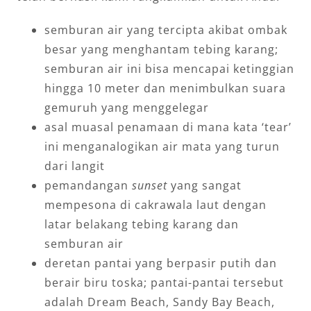
semburan air yang tercipta akibat ombak
besar yang menghantam tebing karang;
semburan air ini bisa mencapai ketinggian
hingga 10 meter dan menimbulkan suara
gemuruh yang menggelegar
asal muasal penamaan di mana kata ‘tear’
ini menganalogikan air mata yang turun
dari langit
pemandangan
sunset
yang sangat
mempesona di cakrawala laut dengan
latar belakang tebing karang dan
semburan air
deretan pantai yang berpasir putih dan
berair biru toska; pantai-pantai tersebut
adalah Dream Beach, Sandy Bay Beach,