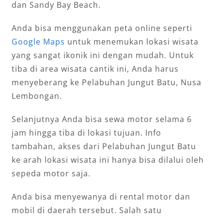
dan Sandy Bay Beach.
Anda bisa menggunakan peta online seperti
Google Maps
untuk menemukan lokasi wisata
yang sangat ikonik ini dengan mudah. Untuk
tiba di area wisata cantik ini, Anda harus
menyeberang ke Pelabuhan Jungut Batu, Nusa
Lembongan.
Selanjutnya Anda bisa sewa motor selama 6
jam hingga tiba di lokasi tujuan. Info
tambahan, akses dari Pelabuhan Jungut Batu
ke arah lokasi wisata ini hanya bisa dilalui oleh
sepeda motor saja.
Anda bisa menyewanya di rental motor dan
mobil di daerah tersebut. Salah satu