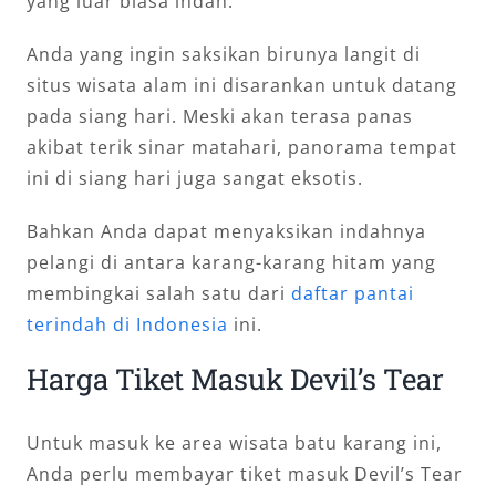
yang luar biasa indah.
Anda yang ingin saksikan birunya langit di
situs wisata alam ini disarankan untuk datang
pada siang hari. Meski akan terasa panas
akibat terik sinar matahari, panorama tempat
ini di siang hari juga sangat eksotis.
Bahkan Anda dapat menyaksikan indahnya
pelangi di antara karang-karang hitam yang
membingkai salah satu dari
daftar pantai
terindah di Indonesia
ini.
Harga Tiket Masuk Devil’s Tear
Untuk masuk ke area wisata batu karang ini,
Anda perlu membayar tiket masuk Devil’s Tear