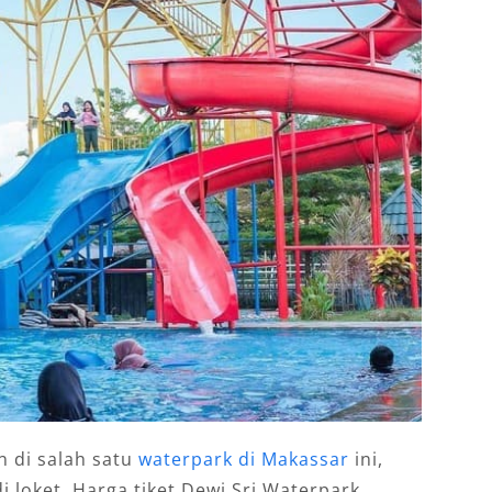
n di salah satu
waterpark di Makassar
ini,
i loket. Harga tiket Dewi Sri Waterpark