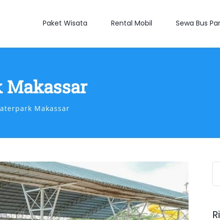
Paket Wisata
Rental Mobil
Sewa Bus Par
k Makassar
Waterpark Makassar
S
fo
R