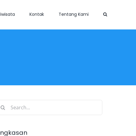
iwisata
Kontak
Tentang Kami
earch
r:
ingkasan