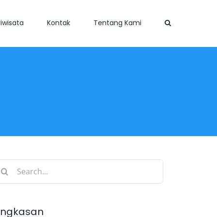
iwisata
Kontak
Tentang Kami
earch
r:
ingkasan