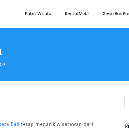
Paket Wisata
Rental Mobil
Sewa Bus Par
u
ggu
S
fo
ata Bali
tetap menarik wisatawan dari
R