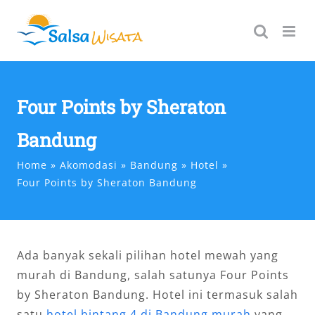
Skip
to
content
Four Points by Sheraton
Bandung
Home
Akomodasi
Bandung
Hotel
Four Points by Sheraton Bandung
Ada banyak sekali pilihan hotel mewah yang
murah di Bandung, salah satunya Four Points
by Sheraton Bandung. Hotel ini termasuk salah
satu
hotel bintang 4 di Bandung murah
yang