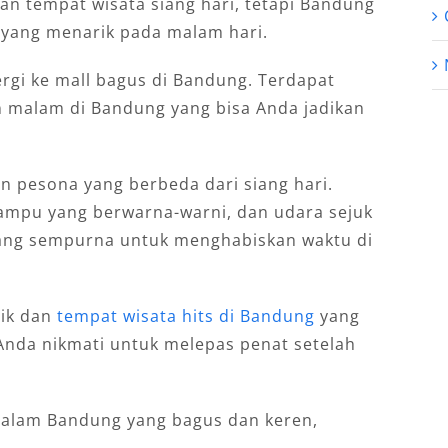
dan tempat wisata siang hari, tetapi Bandung
yang menarik pada malam hari.
ergi ke mall bagus di Bandung. Terdapat
 malam di Bandung yang bisa Anda jadikan
 pesona yang berbeda dari siang hari.
ampu yang berwarna-warni, dan udara sejuk
ng sempurna untuk menghabiskan waktu di
rik dan
tempat wisata hits di Bandung
yang
Anda nikmati untuk melepas penat setelah
malam Bandung yang bagus dan keren,