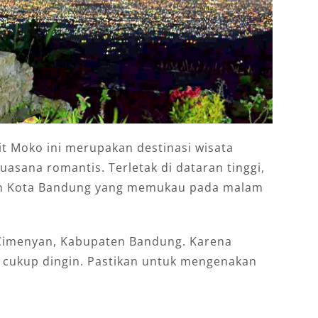
it Moko ini merupakan destinasi wisata
ana romantis. Terletak di dataran tinggi,
n Kota Bandung yang memukau pada malam
. Cimenyan, Kabupaten Bandung. Karena
ni cukup dingin. Pastikan untuk mengenakan