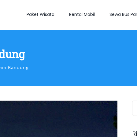
Paket Wisata
Rental Mobil
Sewa Bus Par
ndung
lam Bandung
S
fo
R