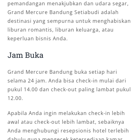
pemandangan menakjubkan dan udara segar,
Grand Mercure Bandung Setiabudi adalah
destinasi yang sempurna untuk menghabiskan
liburan romantis, liburan keluarga, atau
keperluan bisnis Anda.
Jam Buka
Grand Mercure Bandung buka setiap hari
selama 24 jam. Anda bisa check-in mulai dari
pukul 14.00 dan check-out paling lambat pukul
12.00.
Apabila Anda ingin melakukan check-in lebih
awal atau check-out lebih lambat, sebaiknya
Anda menghubungi resepsionis hotel terlebih
dahulu guna mengecek ketersediaan kamar