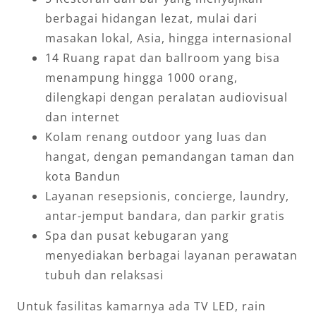
berbagai hidangan lezat, mulai dari
masakan lokal, Asia, hingga internasional
14 Ruang rapat dan ballroom yang bisa
menampung hingga 1000 orang,
dilengkapi dengan peralatan audiovisual
dan internet
Kolam renang outdoor yang luas dan
hangat, dengan pemandangan taman dan
kota Bandun
Layanan resepsionis, concierge, laundry,
antar-jemput bandara, dan parkir gratis
Spa dan pusat kebugaran yang
menyediakan berbagai layanan perawatan
tubuh dan relaksasi
Untuk fasilitas kamarnya ada TV LED, rain