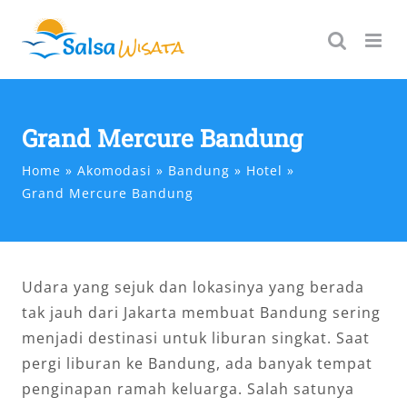
Skip
to
content
Grand Mercure Bandung
Home
Akomodasi
Bandung
Hotel
Grand Mercure Bandung
Udara yang sejuk dan lokasinya yang berada
tak jauh dari Jakarta membuat Bandung sering
menjadi destinasi untuk liburan singkat. Saat
pergi liburan ke Bandung, ada banyak tempat
penginapan ramah keluarga. Salah satunya