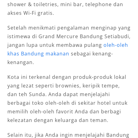
shower & toiletries, mini bar, telephone dan
akses Wi-Fi gratis.
Setelah menikmati pengalaman menginap yang
istimewa di Grand Mercure Bandung Setiabudi,
jangan lupa untuk membawa pulang
oleh-oleh
khas Bandung makanan
sebagai kenang-
kenangan.
Kota ini terkenal dengan produk-produk lokal
yang lezat seperti brownies, keripik tempe,
dan teh Sunda. Anda dapat menjelajahi
berbagai toko oleh-oleh di sekitar hotel untuk
memilih oleh-oleh favorit Anda dan berbagi
kelezatan dengan keluarga dan teman.
Selain itu, jika Anda ingin menjelajahi Bandung