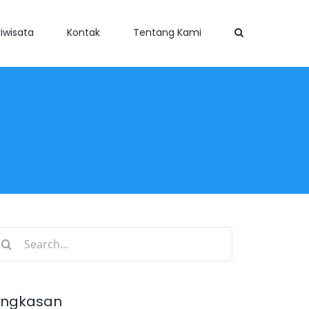
iwisata
Kontak
Tentang Kami
earch
r:
ingkasan