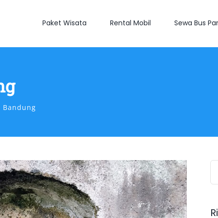
Paket Wisata
Rental Mobil
Sewa Bus Par
ng
g Bandung
S
fo
R