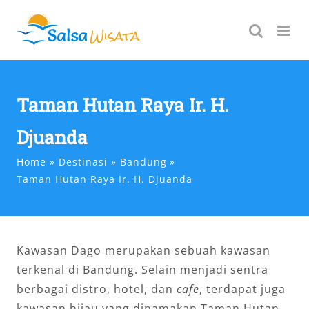
Skip
to
content
Taman Hutan Raya Ir. H.
Djuanda
Home
Destinasi
Bandung
Taman Hutan Raya Ir. H. Djuanda
Kawasan Dago merupakan sebuah kawasan
terkenal di Bandung. Selain menjadi sentra
berbagai distro, hotel, dan
cafe
, terdapat juga
kawasan hijau yang dinamakan Taman Hutan