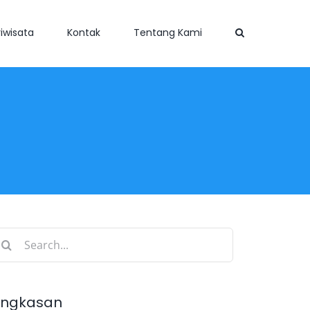
iwisata
Kontak
Tentang Kami
earch
r:
ingkasan