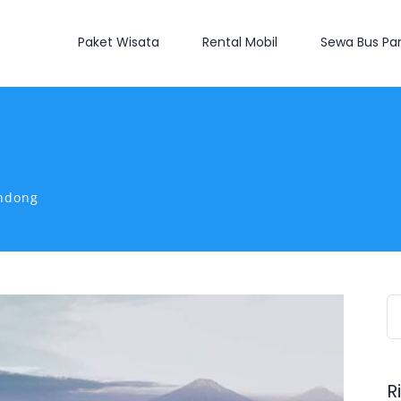
Paket Wisata
Rental Mobil
Sewa Bus Par
ndong
S
fo
R