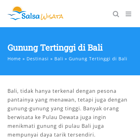
Skip
to
content
Gunung Tertinggi di Bali
Home
Destinasi
Bali
Gunung Tertinggi di Bali
Bali, tidak hanya terkenal dengan pesona
pantainya yang menawan, tetapi juga dengan
gunung-gunung yang tinggi. Banyak orang
berwisata ke Pulau Dewata juga ingin
menikmati gunung di pulau Bali juga
mempunyai daya tarik tersendiri.