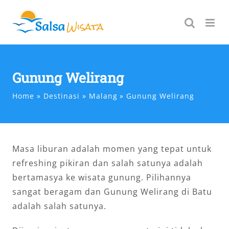
Skip
to
content
Gunung Welirang
Home
Destinasi
Malang
Gunung Welirang
Masa liburan adalah momen yang tepat untuk
refreshing pikiran dan salah satunya adalah
bertamasya ke wisata gunung. Pilihannya
sangat beragam dan Gunung Welirang di Batu
adalah salah satunya.