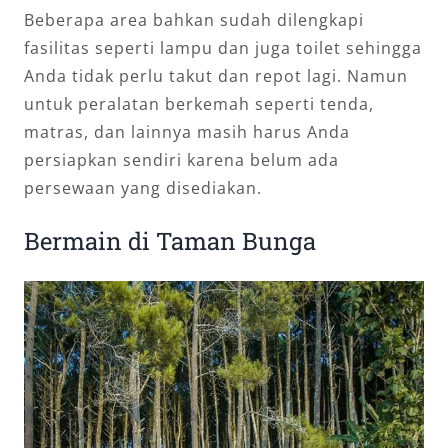
Beberapa area bahkan sudah dilengkapi
fasilitas seperti lampu dan juga toilet sehingga
Anda tidak perlu takut dan repot lagi. Namun
untuk peralatan berkemah seperti tenda,
matras, dan lainnya masih harus Anda
persiapkan sendiri karena belum ada
persewaan yang disediakan.
Bermain di Taman Bunga