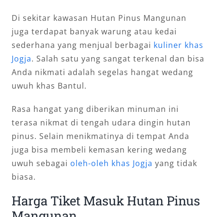
Di sekitar kawasan Hutan Pinus Mangunan
juga terdapat banyak warung atau kedai
sederhana yang menjual berbagai
kuliner khas
Jogja
. Salah satu yang sangat terkenal dan bisa
Anda nikmati adalah segelas hangat wedang
uwuh khas Bantul.
Rasa hangat yang diberikan minuman ini
terasa nikmat di tengah udara dingin hutan
pinus. Selain menikmatinya di tempat Anda
juga bisa membeli kemasan kering wedang
uwuh sebagai
oleh-oleh khas Jogja
yang tidak
biasa.
Harga Tiket Masuk Hutan Pinus
Mangunan