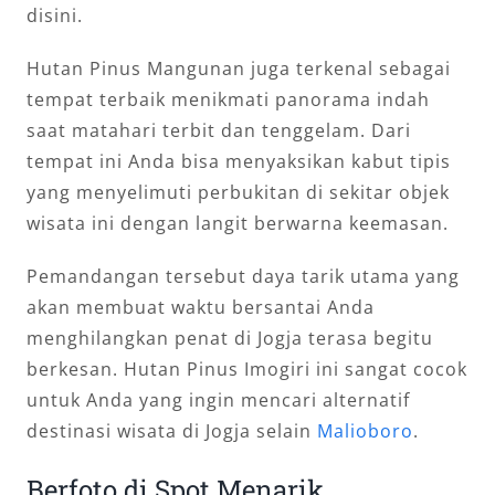
disini.
Hutan Pinus Mangunan juga terkenal sebagai
tempat terbaik menikmati panorama indah
saat matahari terbit dan tenggelam. Dari
tempat ini Anda bisa menyaksikan kabut tipis
yang menyelimuti perbukitan di sekitar objek
wisata ini dengan langit berwarna keemasan.
Pemandangan tersebut daya tarik utama yang
akan membuat waktu bersantai Anda
menghilangkan penat di Jogja terasa begitu
berkesan. Hutan Pinus Imogiri ini sangat cocok
untuk Anda yang ingin mencari alternatif
destinasi wisata di Jogja selain
Malioboro
.
Berfoto di Spot Menarik