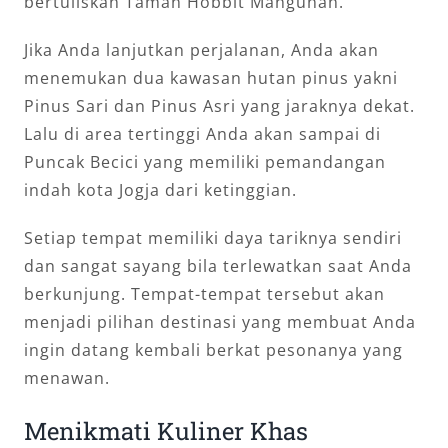
bertuliskan Taman Hobbit Mangunan.
Jika Anda lanjutkan perjalanan, Anda akan
menemukan dua kawasan hutan pinus yakni
Pinus Sari dan Pinus Asri yang jaraknya dekat.
Lalu di area tertinggi Anda akan sampai di
Puncak Becici yang memiliki pemandangan
indah kota Jogja dari ketinggian.
Setiap tempat memiliki daya tariknya sendiri
dan sangat sayang bila terlewatkan saat Anda
berkunjung. Tempat-tempat tersebut akan
menjadi pilihan destinasi yang membuat Anda
ingin datang kembali berkat pesonanya yang
menawan.
Menikmati Kuliner Khas