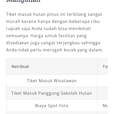
Tiket masuk hutan pinus ini terbilang sangat
murah karena hanya dengan beberapa ribu
rupiah saja Anda sudah bisa menikmati
semuanya. Harga untuk fasilitas yang
disediakan juga sangat terjangkau sehingga
Anda tidak perlu merogoh kocek yang dalam.
Retribusi
Tarif
Tiket Masuk Wisatawan
Tiket Masuk Panggung Sekolah Hutan
Biaya Spot Foto
Mulai