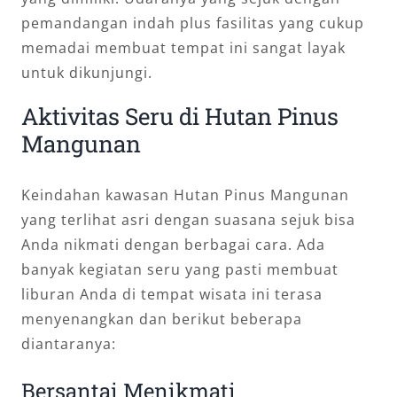
pemandangan indah plus fasilitas yang cukup
memadai membuat tempat ini sangat layak
untuk dikunjungi.
Aktivitas Seru di Hutan Pinus
Mangunan
Keindahan kawasan Hutan Pinus Mangunan
yang terlihat asri dengan suasana sejuk bisa
Anda nikmati dengan berbagai cara. Ada
banyak kegiatan seru yang pasti membuat
liburan Anda di tempat wisata ini terasa
menyenangkan dan berikut beberapa
diantaranya:
Bersantai Menikmati