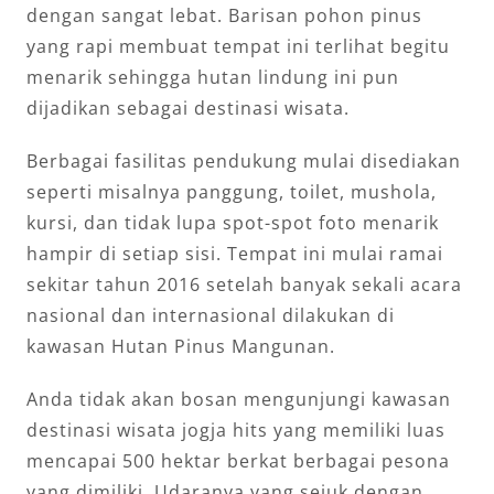
dengan sangat lebat. Barisan pohon pinus
yang rapi membuat tempat ini terlihat begitu
menarik sehingga hutan lindung ini pun
dijadikan sebagai destinasi wisata.
Berbagai fasilitas pendukung mulai disediakan
seperti misalnya panggung, toilet, mushola,
kursi, dan tidak lupa spot-spot foto menarik
hampir di setiap sisi. Tempat ini mulai ramai
sekitar tahun 2016 setelah banyak sekali acara
nasional dan internasional dilakukan di
kawasan Hutan Pinus Mangunan.
Anda tidak akan bosan mengunjungi kawasan
destinasi wisata jogja hits yang memiliki luas
mencapai 500 hektar berkat berbagai pesona
yang dimiliki. Udaranya yang sejuk dengan