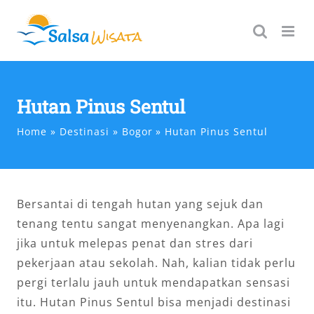
Skip
to
content
Hutan Pinus Sentul
Home
Destinasi
Bogor
Hutan Pinus Sentul
Bersantai di tengah hutan yang sejuk dan
tenang tentu sangat menyenangkan. Apa lagi
jika untuk melepas penat dan stres dari
pekerjaan atau sekolah. Nah, kalian tidak perlu
pergi terlalu jauh untuk mendapatkan sensasi
itu. Hutan Pinus Sentul bisa menjadi destinasi