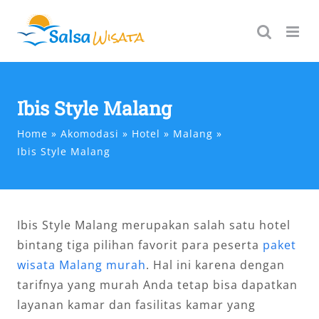
Skip
to
content
Ibis Style Malang
Home
Akomodasi
Hotel
Malang
Ibis Style Malang
Ibis Style Malang merupakan salah satu hotel
bintang tiga pilihan favorit para peserta
paket
wisata Malang murah
. Hal ini karena dengan
tarifnya yang murah Anda tetap bisa dapatkan
layanan kamar dan fasilitas kamar yang