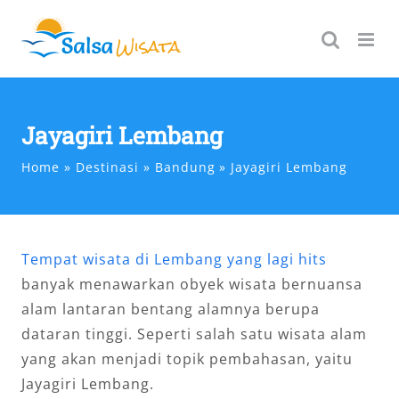
Skip
to
content
Jayagiri Lembang
Home
Destinasi
Bandung
Jayagiri Lembang
Tempat wisata di Lembang yang lagi hits
banyak menawarkan obyek wisata bernuansa
alam lantaran bentang alamnya berupa
dataran tinggi. Seperti salah satu wisata alam
yang akan menjadi topik pembahasan, yaitu
Jayagiri Lembang.