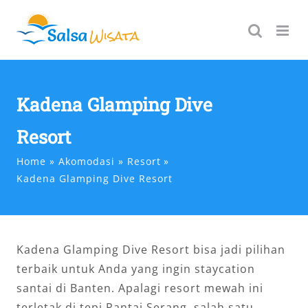
Skip
to
content
Kadena Glamping Dive
Resort
Home
Akomodasi
Resort
Kadena Glamping Dive Resort
Kadena Glamping Dive Resort bisa jadi pilihan
terbaik untuk Anda yang ingin staycation
santai di Banten. Apalagi resort mewah ini
terletak di tepi Pantai Serang, salah satu