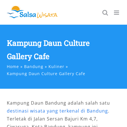
Skip
to
content
Kampung Daun Culture
Gallery Cafe
Home
Bandung
Kuliner
Kampung Daun Culture Gallery Cafe
Kampung Daun Bandung adalah salah satu
destinasi wisata yang terkenal di Bandung
.
Terletak di Jalan Sersan Bajuri Km 4,7,
Ciwaruga, Kota Bandung, kampung ini