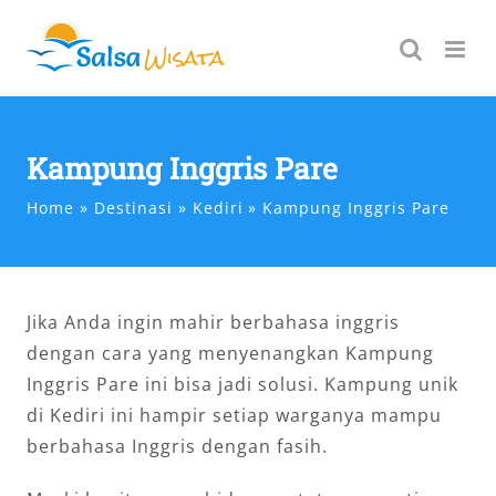
Skip
to
content
Kampung Inggris Pare
Home
Destinasi
Kediri
Kampung Inggris Pare
Jika Anda ingin mahir berbahasa inggris
dengan cara yang menyenangkan Kampung
Inggris Pare ini bisa jadi solusi. Kampung unik
di Kediri ini hampir setiap warganya mampu
berbahasa Inggris dengan fasih.