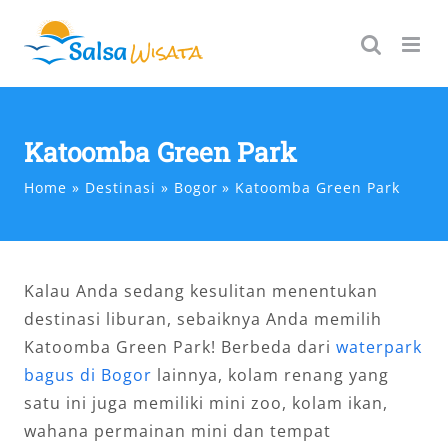
Skip
to
content
Katoomba Green Park
Home
Destinasi
Bogor
Katoomba Green Park
Kalau Anda sedang kesulitan menentukan
destinasi liburan, sebaiknya Anda memilih
Katoomba Green Park! Berbeda dari
waterpark
bagus di Bogor
lainnya, kolam renang yang
satu ini juga memiliki mini zoo, kolam ikan,
wahana permainan mini dan tempat