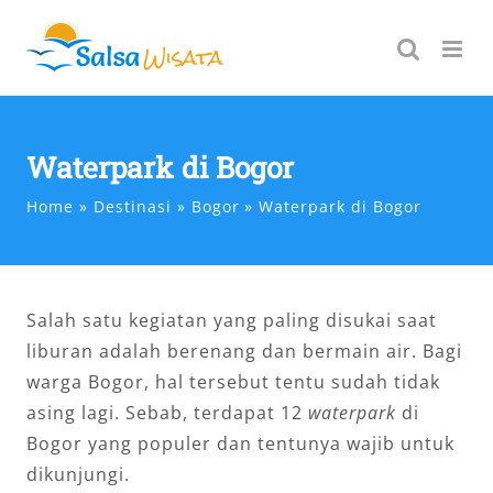
Skip
to
content
Waterpark di Bogor
Home
Destinasi
Bogor
Waterpark di Bogor
Salah satu kegiatan yang paling disukai saat
liburan adalah berenang dan bermain air. Bagi
warga Bogor, hal tersebut tentu sudah tidak
asing lagi. Sebab, terdapat 12
waterpark
di
Bogor yang populer dan tentunya wajib untuk
dikunjungi.