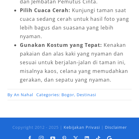
dan Jembatan Pemutus Cinta.
Pilih Cuaca Cerah:
Kunjungi taman saat
cuaca sedang cerah untuk hasil foto yang
lebih bagus dan suasana yang lebih
nyaman.
Gunakan Kostum yang Tepat:
Kenakan
pakaian dan alas kaki yang nyaman dan
sesuai untuk berjalan-jalan di taman ini,
misalnya kaos, celana yang memudahkan
gerakan, dan sepatu yang nyaman.
By
An Nahal
Categories:
Bogor
,
Destinasi
Copyright 2012 - 2025 |
Kebijakan Privasi
|
Disclaimer
Facebook
Instagram
YouTube
Pinterest
X
LinkedIn
Tiktok
Google