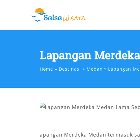
Skip
to
content
Lapangan Merdek
Home
Destinasi
Medan
Lapangan Me
apangan Merdeka Medan termasuk sa