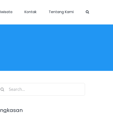
iwisata
Kontak
Tentang Kami
earch
r:
ingkasan