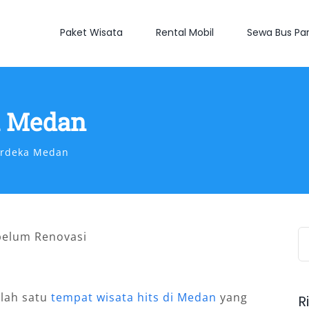
Paket Wisata
Rental Mobil
Sewa Bus Par
a Medan
rdeka Medan
S
fo
lah satu
tempat wisata hits di Medan
yang
R