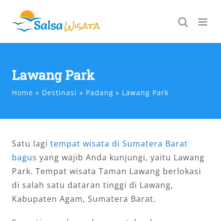
Skip
to
content
Lawang Park
Home
Destinasi
Padang
Lawang Park
Satu lagi
tempat wisata di Sumatera Barat
bagus
yang wajib Anda kunjungi, yaitu Lawang
Park. Tempat wisata Taman Lawang berlokasi
di salah satu dataran tinggi di Lawang,
Kabupaten Agam, Sumatera Barat.