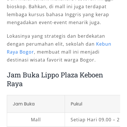
bioskop. Bahkan, di mall ini juga terdapat
lembaga kursus bahasa Inggris yang kerap
mengadakan event-event menarik juga.
Lokasinya yang strategis dan berdekatan
dengan perumahan elit, sekolah dan
Kebun
Raya Bogor
, membuat mall ini menjadi
destinasi wisata favorit warga Bogor.
Jam Buka Lippo Plaza Keboen
Raya
Jam Buka
Pukul
Mall
Setiap Hari 09.00 – 21.