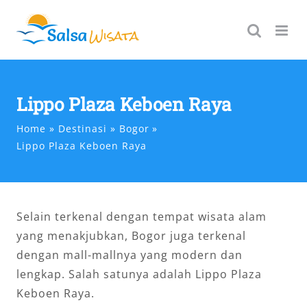
Skip
to
content
Lippo Plaza Keboen Raya
Home
Destinasi
Bogor
Lippo Plaza Keboen Raya
Selain terkenal dengan tempat wisata alam
yang menakjubkan, Bogor juga terkenal
dengan mall-mallnya yang modern dan
lengkap. Salah satunya adalah Lippo Plaza
Keboen Raya.