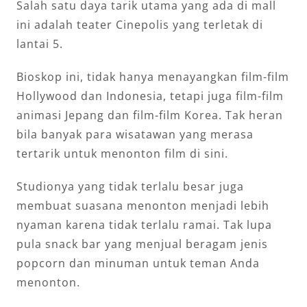
Salah satu daya tarik utama yang ada di mall
ini adalah teater Cinepolis yang terletak di
lantai 5.
Bioskop ini, tidak hanya menayangkan film-film
Hollywood dan Indonesia, tetapi juga film-film
animasi Jepang dan film-film Korea. Tak heran
bila banyak para wisatawan yang merasa
tertarik untuk menonton film di sini.
Studionya yang tidak terlalu besar juga
membuat suasana menonton menjadi lebih
nyaman karena tidak terlalu ramai. Tak lupa
pula snack bar yang menjual beragam jenis
popcorn dan minuman untuk teman Anda
menonton.