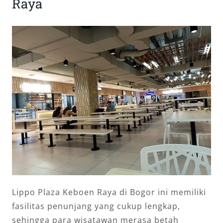
Raya
Lippo Plaza Keboen Raya di Bogor ini memiliki
fasilitas penunjang yang cukup lengkap,
sehingga para wisatawan merasa betah