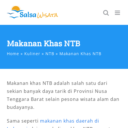
Skip
to
content
Makanan Khas NTB
Home
Kuliner
NTB
Makanan Khas NTB
Makanan khas NTB adalah salah satu dari
sekian banyak daya tarik di Provinsi Nusa
Tenggara Barat selain pesona wisata alam dan
budayanya.
Sama seperti
makanan khas daerah di