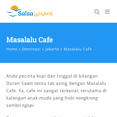
Skip
to
content
Masalalu Cafe
Home
Destinasi
Jakarta
Masalalu Cafe
Anda pecinta kopi dan tinggal di bilangan
Duren Sawit tentu tak asing dengan Masalalu
Cafe. Ya, cafe ini sangat terkenal, terutama di
kalangan anak muda yang hobi
nongkrong
sambil
ngopi
.