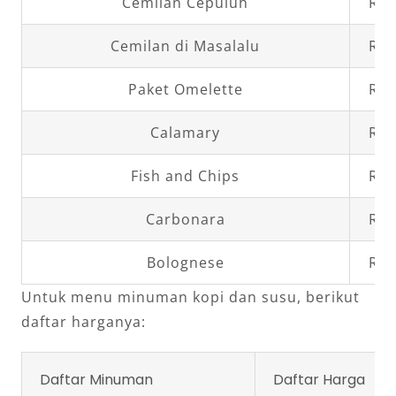
Cemilan Cepuluh
Rp3
Cemilan di Masalalu
Rp4
Paket Omelette
Rp2
Calamary
Rp3
Fish and Chips
Rp4
Carbonara
Rp4
Bolognese
Rp4
Untuk menu minuman kopi dan susu, berikut
daftar harganya:
Daftar Minuman
Daftar Harga