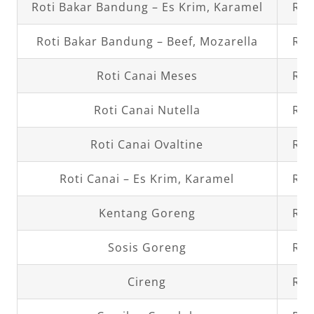
Roti Bakar Bandung – Es Krim, Karamel
Rp2
Roti Bakar Bandung – Beef, Mozarella
Rp2
Roti Canai Meses
Rp3
Roti Canai Nutella
Rp3
Roti Canai Ovaltine
Rp3
Roti Canai – Es Krim, Karamel
Rp3
Kentang Goreng
Rp2
Sosis Goreng
Rp2
Cireng
Rp2