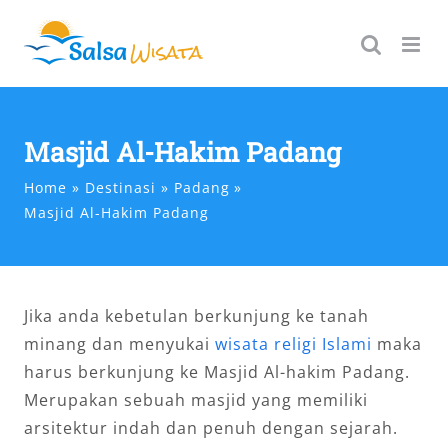
Skip
to
content
Masjid Al-Hakim Padang
Home
Destinasi
Padang
Masjid Al-Hakim Padang
Jika anda kebetulan berkunjung ke tanah
minang dan menyukai
wisata religi Islami
maka
harus berkunjung ke Masjid Al-hakim Padang.
Merupakan sebuah masjid yang memiliki
arsitektur indah dan penuh dengan sejarah.