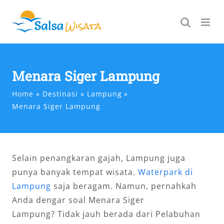
Skip
to
content
Menara Siger Lampung
Home
Destinasi
Lampung
Menara Siger Lampung
Selain penangkaran gajah, Lampung juga
punya banyak tempat wisata.
Waterpark di
Lampung
saja beragam. Namun, pernahkah
Anda dengar soal Menara Siger
Lampung? Tidak jauh berada dari Pelabuhan