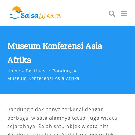
Skip
to
content
Museum Konferensi Asia
Afrika
Home
Destinasi
Bandung
Museum Konferensi Asia Afrika
Bandung tidak hanya terkenal dengan
berbagai wisata alamnya tetapi juga wisata
sejarahnya. Salah satu objek wisata hits
Bandung yang harus Anda kunjungi untuk