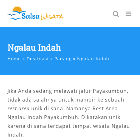
Skip
to
content
Ngalau Indah
Home
Destinasi
Padang
Ngalau Indah
Jika Anda sedang melewati jalur Payakumbuh,
tidak ada salahnya untuk mampir ke sebuah
rest area
unik di sana. Namanya Rest Area
Ngalau Indah Payakumbuh. Dikatakan unik
karena di sana terdapat tempat wisata Ngalau
Indah.