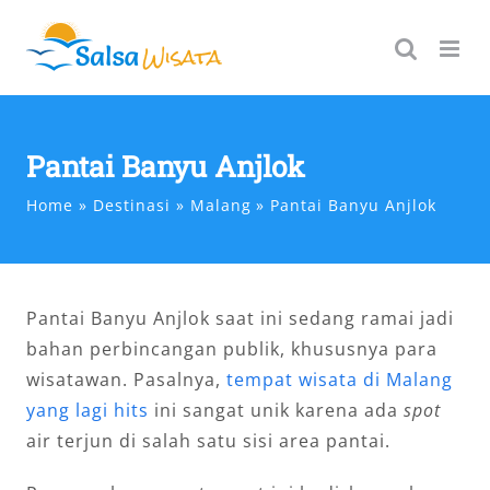
Skip
to
content
Pantai Banyu Anjlok
Home
Destinasi
Malang
Pantai Banyu Anjlok
Pantai Banyu Anjlok saat ini sedang ramai jadi
bahan perbincangan publik, khususnya para
wisatawan. Pasalnya,
tempat wisata di Malang
yang lagi hits
ini sangat unik karena ada
spot
air terjun di salah satu sisi area pantai.