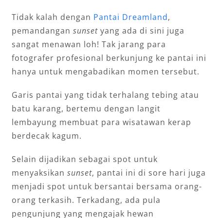
Tidak kalah dengan
Pantai Dreamland
,
pemandangan
sunset
yang ada di sini juga
sangat menawan loh! Tak jarang para
fotografer profesional berkunjung ke pantai ini
hanya untuk mengabadikan momen tersebut.
Garis pantai yang tidak terhalang tebing atau
batu karang, bertemu dengan langit
lembayung membuat para wisatawan kerap
berdecak kagum.
Selain dijadikan sebagai spot untuk
menyaksikan
sunset
, pantai ini di sore hari juga
menjadi spot untuk bersantai bersama orang-
orang terkasih. Terkadang, ada pula
pengunjung yang mengajak hewan