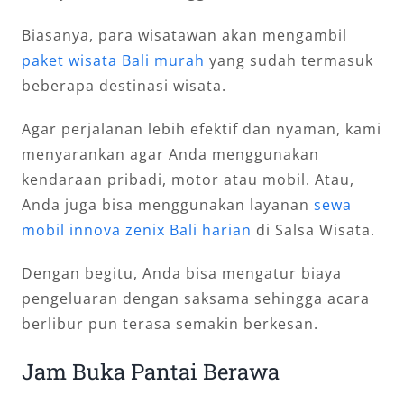
Biasanya, para wisatawan akan mengambil
paket wisata Bali murah
yang sudah termasuk
beberapa destinasi wisata.
Agar perjalanan lebih efektif dan nyaman, kami
menyarankan agar Anda menggunakan
kendaraan pribadi, motor atau mobil. Atau,
Anda juga bisa menggunakan layanan
sewa
mobil innova zenix Bali harian
di Salsa Wisata.
Dengan begitu, Anda bisa mengatur biaya
pengeluaran dengan saksama sehingga acara
berlibur pun terasa semakin berkesan.
Jam Buka Pantai Berawa