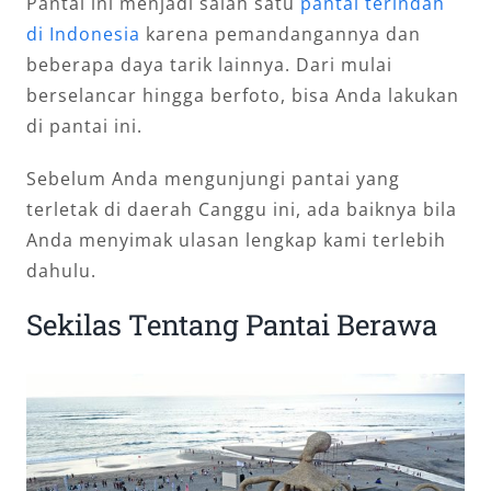
Pantai ini menjadi salah satu
pantai terindah
di Indonesia
karena pemandangannya dan
beberapa daya tarik lainnya. Dari mulai
berselancar hingga berfoto, bisa Anda lakukan
di pantai ini.
Sebelum Anda mengunjungi pantai yang
terletak di daerah Canggu ini, ada baiknya bila
Anda menyimak ulasan lengkap kami terlebih
dahulu.
Sekilas Tentang Pantai Berawa