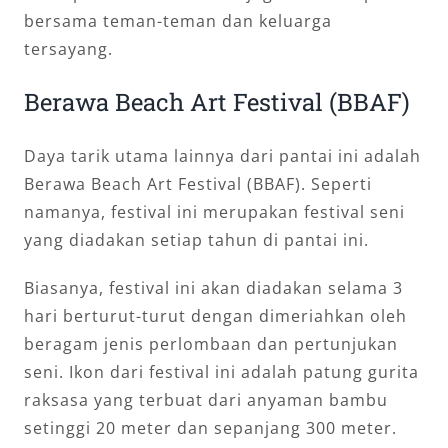
bersama teman-teman dan keluarga
tersayang.
Berawa Beach Art Festival (BBAF)
Daya tarik utama lainnya dari pantai ini adalah
Berawa Beach Art Festival (BBAF). Seperti
namanya, festival ini merupakan festival seni
yang diadakan setiap tahun di pantai ini.
Biasanya, festival ini akan diadakan selama 3
hari berturut-turut dengan dimeriahkan oleh
beragam jenis perlombaan dan pertunjukan
seni. Ikon dari festival ini adalah patung gurita
raksasa yang terbuat dari anyaman bambu
setinggi 20 meter dan sepanjang 300 meter.