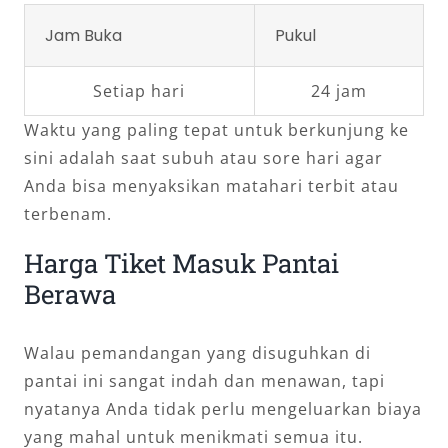
Jam Buka
Pukul
Setiap hari
24 jam
Waktu yang paling tepat untuk berkunjung ke
sini adalah saat subuh atau sore hari agar
Anda bisa menyaksikan matahari terbit atau
terbenam.
Harga Tiket Masuk Pantai
Berawa
Walau pemandangan yang disuguhkan di
pantai ini sangat indah dan menawan, tapi
nyatanya Anda tidak perlu mengeluarkan biaya
yang mahal untuk menikmati semua itu.