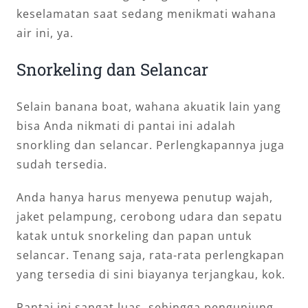
keselamatan saat sedang menikmati wahana
air ini, ya.
Snorkeling dan Selancar
Selain banana boat, wahana akuatik lain yang
bisa Anda nikmati di pantai ini adalah
snorkling dan selancar. Perlengkapannya juga
sudah tersedia.
Anda hanya harus menyewa penutup wajah,
jaket pelampung, cerobong udara dan sepatu
katak untuk snorkeling dan papan untuk
selancar. Tenang saja, rata-rata perlengkapan
yang tersedia di sini biayanya terjangkau, kok.
Pantai ini sangat luas, sehingga pengunjung