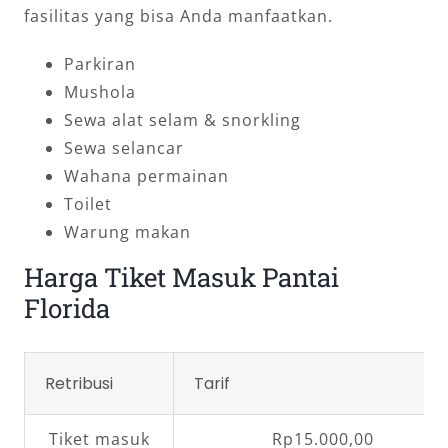
fasilitas yang bisa Anda manfaatkan.
Parkiran
Mushola
Sewa alat selam & snorkling
Sewa selancar
Wahana permainan
Toilet
Warung makan
Harga Tiket Masuk Pantai
Florida
Retribusi
Tarif
Tiket masuk
Rp15.000,00