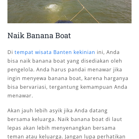
Naik Banana Boat
Di
tempat wisata Banten kekinian
ini, Anda
bisa naik banana boat yang disediakan oleh
pengelola. Anda harus pandai menawar jika
ingin menyewa banana boat, karena harganya
bisa bervariasi, tergantung kemampuan Anda
menawar.
Akan jauh lebih asyik jika Anda datang
bersama keluarga. Naik banana boat di laut
lepas akan lebih menyenangkan bersama
teman atau keluarga. Jangan lupa perhatikan