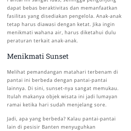
dapat bebas beraktivitas dan memanfaatkan
fasilitas yang disediakan pengelola. Anak-anak
tetap harus diawasi dengan ketat. Jika ingin
menikmati wahana air, harus diketahui dulu
peraturan terkait anak-anak.
Menikmati Sunset
Melihat pemandangan matahari terbenam di
pantai ini berbeda dengan pantai-pantai
lainnya. Di sini, sunset-nya sangat memukau.
Itulah makanya objek wisata ini jadi lumayan
ramai ketika hari sudah menjelang sore.
Jadi, apa yang berbeda? Kalau pantai-pantai
lain di pesisir Banten menyuguhkan