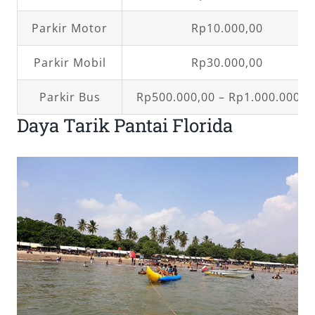
Parkir Motor
Rp10.000,00
Parkir Mobil
Rp30.000,00
Parkir Bus
Rp500.000,00 – Rp1.000.000,0
Daya Tarik Pantai Florida