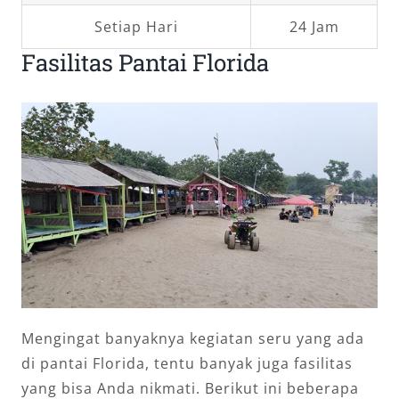
Setiap Hari
24 Jam
Fasilitas Pantai Florida
Mengingat banyaknya kegiatan seru yang ada
di pantai Florida, tentu banyak juga fasilitas
yang bisa Anda nikmati. Berikut ini beberapa