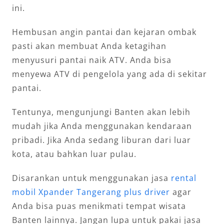
ini.
Hembusan angin pantai dan kejaran ombak
pasti akan membuat Anda ketagihan
menyusuri pantai naik ATV. Anda bisa
menyewa ATV di pengelola yang ada di sekitar
pantai.
Tentunya, mengunjungi Banten akan lebih
mudah jika Anda menggunakan kendaraan
pribadi. Jika Anda sedang liburan dari luar
kota, atau bahkan luar pulau.
Disarankan untuk menggunakan jasa
rental
mobil Xpander Tangerang plus driver
agar
Anda bisa puas menikmati tempat wisata
Banten lainnya. Jangan lupa untuk pakai jasa