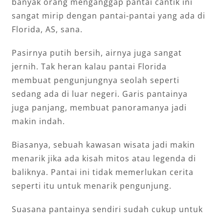
banyak orang menganggap pantai cantik ini
sangat mirip dengan pantai-pantai yang ada di
Florida, AS, sana.
Pasirnya putih bersih, airnya juga sangat
jernih. Tak heran kalau pantai Florida
membuat pengunjungnya seolah seperti
sedang ada di luar negeri. Garis pantainya
juga panjang, membuat panoramanya jadi
makin indah.
Biasanya, sebuah kawasan wisata jadi makin
menarik jika ada kisah mitos atau legenda di
baliknya. Pantai ini tidak memerlukan cerita
seperti itu untuk menarik pengunjung.
Suasana pantainya sendiri sudah cukup untuk