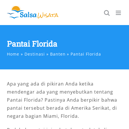
Skip
to
content
Pantai Florida
Home
Destinasi
Banten
Pantai Florida
Apa yang ada di pikiran Anda ketika
mendengar ada yang menyebutkan tentang
Pantai Florida? Pastinya Anda berpikir bahwa
pantai tersebut berada di Amerika Serikat, di
negara bagian Miami, Florida.