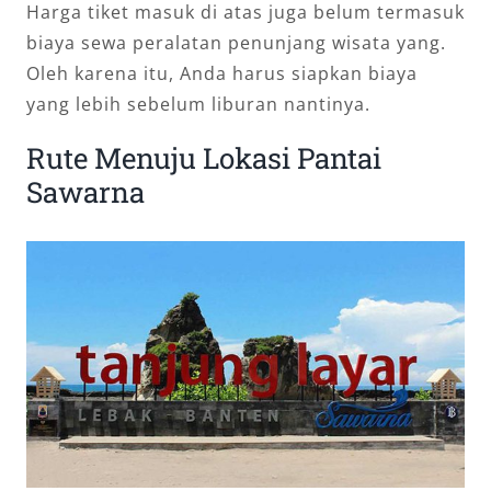
Harga tiket masuk di atas juga belum termasuk
biaya sewa peralatan penunjang wisata yang.
Oleh karena itu, Anda harus siapkan biaya
yang lebih sebelum liburan nantinya.
Rute Menuju Lokasi Pantai
Sawarna