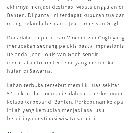
akhirnya menjadi destinasi wisata unggulan di
Banten. Di pantai ini terdapat kuburan tua dari
orang Belanda bernama Jean Louis van Gogh.
Dia adalah sepupu dari Vincent van Gogh yang
merupakan seorang pelukis pasca impresionis
Belanda. Jean Louis van Gogh sendiri
merupakan tokoh terkenal yang membuka
hutan di Sawarna.
Lahan terbuka tersebut memiliki luas sekitar
54 hektar dan menjadi salah satu perkebunan
kelapa terbesar di Banten. Perkebunan kelapa
inilah yang kemudian menjadi asal usul
berdirinya destinasi wisata satu ini.