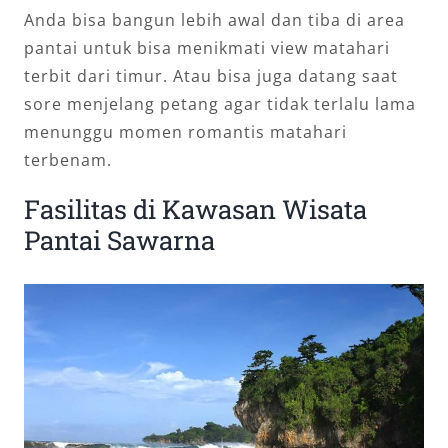
Anda bisa bangun lebih awal dan tiba di area
pantai untuk bisa menikmati view matahari
terbit dari timur. Atau bisa juga datang saat
sore menjelang petang agar tidak terlalu lama
menunggu momen romantis matahari
terbenam.
Fasilitas di Kawasan Wisata
Pantai Sawarna