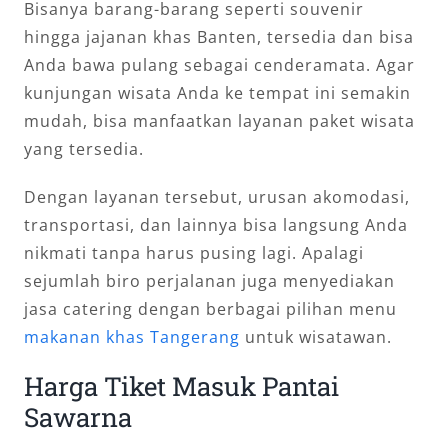
Bisanya barang-barang seperti souvenir
hingga jajanan khas Banten, tersedia dan bisa
Anda bawa pulang sebagai cenderamata. Agar
kunjungan wisata Anda ke tempat ini semakin
mudah, bisa manfaatkan layanan paket wisata
yang tersedia.
Dengan layanan tersebut, urusan akomodasi,
transportasi, dan lainnya bisa langsung Anda
nikmati tanpa harus pusing lagi. Apalagi
sejumlah biro perjalanan juga menyediakan
jasa catering dengan berbagai pilihan menu
makanan khas Tangerang
untuk wisatawan.
Harga Tiket Masuk Pantai
Sawarna