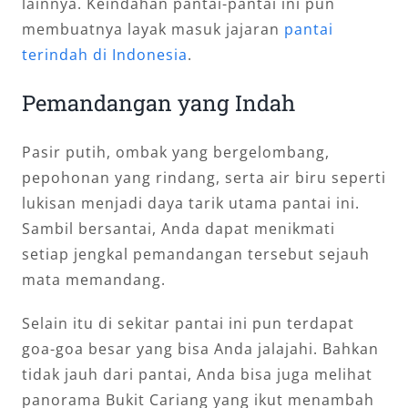
lainnya. Keindahan pantai-pantai ini pun
membuatnya layak masuk jajaran
pantai
terindah di Indonesia
.
Pemandangan yang Indah
Pasir putih, ombak yang bergelombang,
pepohonan yang rindang, serta air biru seperti
lukisan menjadi daya tarik utama pantai ini.
Sambil bersantai, Anda dapat menikmati
setiap jengkal pemandangan tersebut sejauh
mata memandang.
Selain itu di sekitar pantai ini pun terdapat
goa-goa besar yang bisa Anda jalajahi. Bahkan
tidak jauh dari pantai, Anda bisa juga melihat
panorama Bukit Cariang yang ikut menambah